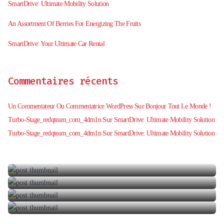
SmartDrive: Ultimate Mobility Solution
An Assortment Of Berries For Energizing The Fruits
SmartDrive: Your Ultimate Car Rental
Commentaires récents
Sur
Un Commentateur Ou Commentatrice WordPress
Bonjour Tout Le Monde !
Bonjour Tout Le Monde !
Sur
Turbo-Stage_redqteam_com_4dm1n
SmartDrive: Ultimate Mobility Solution
SmartDrive: Your Ultimate Car Rental
31 octobre 2024
Sur
Turbo-Stage_redqteam_com_4dm1n
SmartDrive: Ultimate Mobility Solution
LuxRoam: Premium Journey Experiences
6 février 2020
A Taste Of Blackberry From Nature’s Perfection
6 juin 2018
LuxRoam: Premium Journey Experiences
6 mars 2018
8 septembre 2019