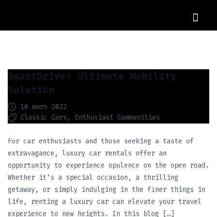
OUR CARS
SmartDrive: Ultimate Mobility
Solution
10 mars 2022
Classic Cars
Enthusiast Communities
For car enthusiasts and those seeking a taste of
extravagance, luxury car rentals offer an
opportunity to experience opulence on the open road.
Whether it’s a special occasion, a thrilling
getaway, or simply indulging in the finer things in
life, renting a luxury car can elevate your travel
experience to new heights. In this blog […]