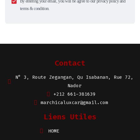
By entering your email, you will be agree to our privacy policy and
terms & condition.
Contact
N° 3, Route Zegangan, Qu Isabanan, Rue 72,
Nador
+212 661-381639
marchicaluxcar@gmail.com
Liens Utiles
HOME