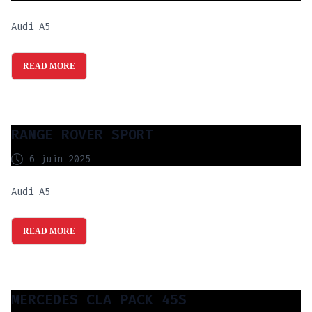
Audi A5
READ MORE
RANGE ROVER SPORT
6 juin 2025
Audi A5
READ MORE
MERCEDES CLA PACK 45S