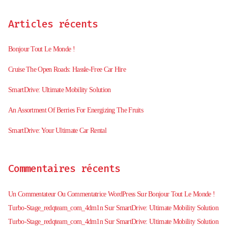
Articles récents
Bonjour Tout Le Monde !
Cruise The Open Roads: Hassle-Free Car Hire
SmartDrive: Ultimate Mobility Solution
An Assortment Of Berries For Energizing The Fruits
SmartDrive: Your Ultimate Car Rental
Commentaires récents
Sur
Un Commentateur Ou Commentatrice WordPress
Bonjour Tout Le Monde !
Bonjour Tout Le Monde !
Sur
Turbo-Stage_redqteam_com_4dm1n
SmartDrive: Ultimate Mobility Solution
SmartDrive: Your Ultimate Car Rental
31 octobre 2024
Sur
Turbo-Stage_redqteam_com_4dm1n
SmartDrive: Ultimate Mobility Solution
LuxRoam: Premium Journey Experiences
6 février 2020