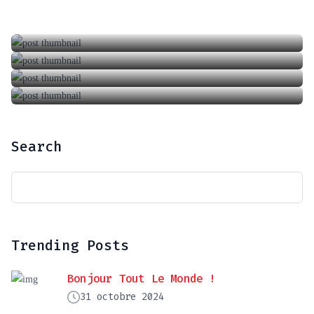
A Taste Of Blackberry From Nature’s Perfection
6 juin 2018
LuxRoam: Premium Journey Experiences
6 mars 2018
8 septembre 2019
Search
Trending Posts
Bonjour Tout Le Monde !
31 octobre 2024